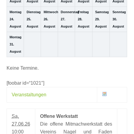
August
August
August
August
August
August
August
Montag
Dienstag
Mittwoch
Donnerstag
Freitag
Samstag
Sonntag
24.
25.
26.
27.
28.
29.
30.
August
August
August
August
August
August
August
Montag
31.
August
Keine Termine.
[foobar id=“1021″]
Veranstaltungen
Sa.
Offene Werkstatt
27.06.26
Die offene Mitmachwerkstatt des
10:00
Vereins Nagel und Faden