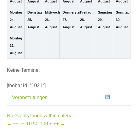
August
August
August
August
August
August
August
Montag
Dienstag
Mittwoch
Donnerstag
Freitag
Samstag
Sonntag
24.
25.
26.
27.
28.
29.
30.
August
August
August
August
August
August
August
Montag
31.
August
Keine Termine.
[foobar id=“1021″]
Veranstaltungen
No events found within criteria
←
−−
−
10
50
100
+
++
→