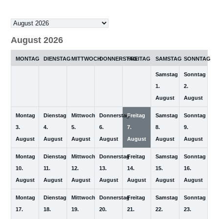
Auswahl
des
August 2026
Monats
MONTAG
DIENSTAG
MITTWOCH
DONNERSTAG
FREITAG
SAMSTAG
SONNTAG
Samstag
Sonntag
1.
2.
August
August
Montag
Dienstag
Mittwoch
Donnerstag
Freitag
Samstag
Sonntag
3.
4.
5.
6.
7.
8.
9.
August
August
August
August
August
August
August
Montag
Dienstag
Mittwoch
Donnerstag
Freitag
Samstag
Sonntag
10.
11.
12.
13.
14.
15.
16.
August
August
August
August
August
August
August
Montag
Dienstag
Mittwoch
Donnerstag
Freitag
Samstag
Sonntag
17.
18.
19.
20.
21.
22.
23.