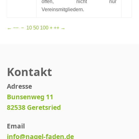
offen, nicht nur
Vereinsmitgliedern.
←
−−
−
10
50
100
+
++
→
Kontakt
Adresse
Bunsenweg 11
82538 Geretsried
Email
info@nagel-faden.de