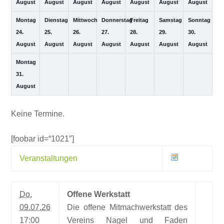
August
August
August
August
August
August
August
Montag
Dienstag
Mittwoch
Donnerstag
Freitag
Samstag
Sonntag
24.
25.
26.
27.
28.
29.
30.
August
August
August
August
August
August
August
Montag
31.
August
Keine Termine.
[foobar id=“1021″]
Veranstaltungen
Do.
Offene Werkstatt
09.07.26
Die offene Mitmachwerkstatt des
17:00
Vereins Nagel und Faden