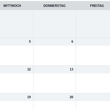
MITTWOCH
DONNERSTAG
FREITAG
5
6
12
13
19
20