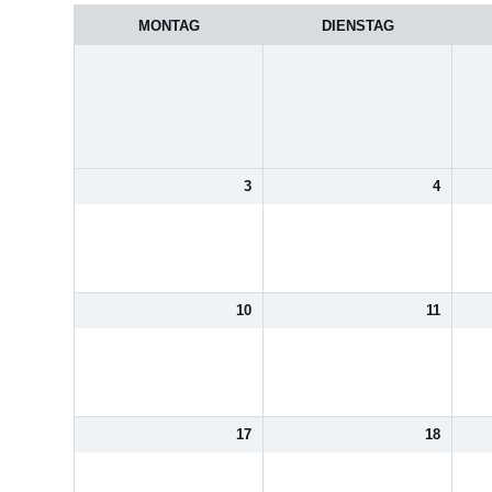
des
MONTAG
DIENSTAG
Monats
3
4
10
11
17
18