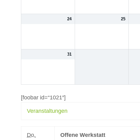
24
25
31
[foobar id=“1021″]
Veranstaltungen
Do.
Offene Werkstatt