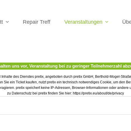
tt
Repair Treff
Veranstaltungen
Üb
alten uns vor, Veranstaltung bei zu geringer Teilnehmerzahl ab
Inhalte des Dienstes pretix, angeboten durch pretix GmbH, Berthold-Mogel-Straße
n Sie ein Ticket kaufen, nutzt pretix ein technisch notwendiges Cookie, um den B
eragieren. pretix speichert keine IP-Adressen, Browser-Informationen oder andere 
zu Datenschutz bei pretix finden Sie hier: https://pretix.eu/about/de/privacy