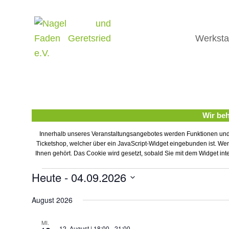
Werksta
Wir beh
Innerhalb unseres Veranstaltungsangebotes werden Funktionen und 
Ticketshop, welcher über ein JavaScript-Widget eingebunden ist. Wen
Ihnen gehört. Das Cookie wird gesetzt, sobald Sie mit dem Widget int
Veranstaltungen
Heute
 - 
04.09.2026
Datum
August 2026
wählen.
MI.
12. August | 18:00
-
21:00