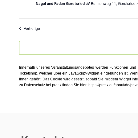
Nagel und Faden Geretsried eV
Bunsenweg 11, Geretsried,
Veranstaltungen
Vorherige
Innerhalb unseres Veranstaltungsangebotes werden Funktionen und I
Ticketshop, welcher über ein JavaScript-Widget eingebunden ist. Wenn
Ihnen gehört. Das Cookie wird gesetzt, sobald Sie mit dem Widget inte
zu Datenschutz bei pretix finden Sie hier: https://pretix.eu/about/de/priv