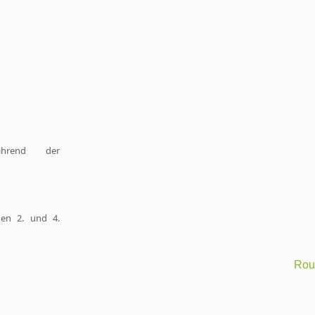
e
ährend der
den 2. und 4.
Rout