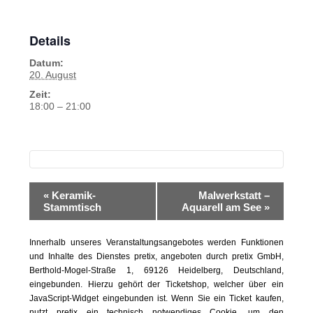
Details
Datum:
20. August
Zeit:
18:00 – 21:00
Veranstaltung-
«
Keramik-
Malwerkstatt –
Navigation
Stammtisch
Aquarell am See
»
Innerhalb unseres Veranstaltungsangebotes werden Funktionen
und Inhalte des Dienstes pretix, angeboten durch pretix GmbH,
Berthold-Mogel-Straße 1, 69126 Heidelberg, Deutschland,
eingebunden. Hierzu gehört der Ticketshop, welcher über ein
JavaScript-Widget eingebunden ist. Wenn Sie ein Ticket kaufen,
nutzt pretix ein technisch notwendiges Cookie, um den