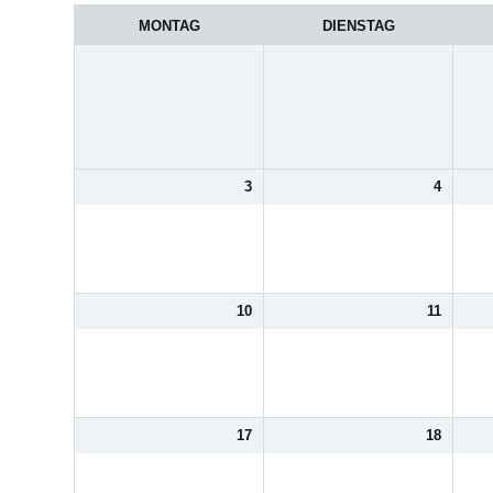
des
MONTAG
DIENSTAG
Monats
3
4
10
11
17
18