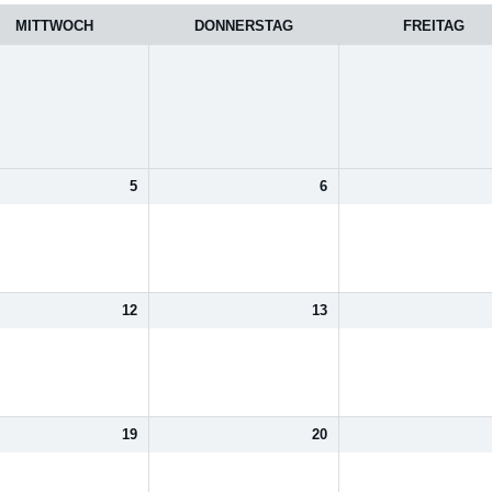
MITTWOCH
DONNERSTAG
FREITAG
5
6
12
13
19
20