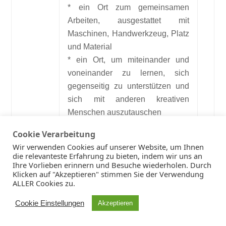
* ein Ort zum gemeinsamen
Arbeiten, ausgestattet mit
Maschinen, Handwerkzeug, Platz
und Material
* ein Ort, um miteinander und
voneinander zu lernen, sich
gegenseitig zu unterstützen und
sich mit anderen kreativen
Menschen auszutauschen
* ein Ort, um Neues zu schaffen,
Cookie Verarbeitung
Altes zu erhalten und Kaputtes zu
Wir verwenden Cookies auf unserer Website, um Ihnen
reparieren
die relevanteste Erfahrung zu bieten, indem wir uns an
Ihre Vorlieben erinnern und Besuche wiederholen. Durch
Klicken auf "Akzeptieren" stimmen Sie der Verwendung
Unsere Thekenkräfte unterstützen
ALLER Cookies zu.
dich während der Öffnungszeiten
Cookie Einstellungen
Akzeptieren
mit Rat und Tat, können aber nicht
immer Fachkraft für jeden